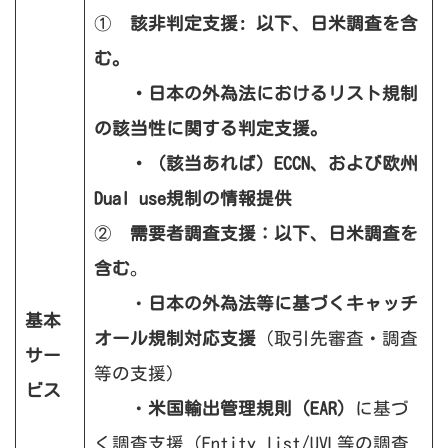
①
該非判定支援:
以下、日米調査を含
む。
・日本の外為法におけるリスト規制
の該当性に関する判定支援。
・（該当あれば）ECCN、および欧州
Dual use規制の情報提供
②
需要者調査支援：以下、日米調査を
含む
。
・
日本の外為法等に基づくキャッチ
基本
オール規制対応支援
（取引先審査・調査
サー
等の支援）
ビス
・
米国輸出管理規則（EAR）
に基づ
く調査支援（Entity list/UVL等の調査