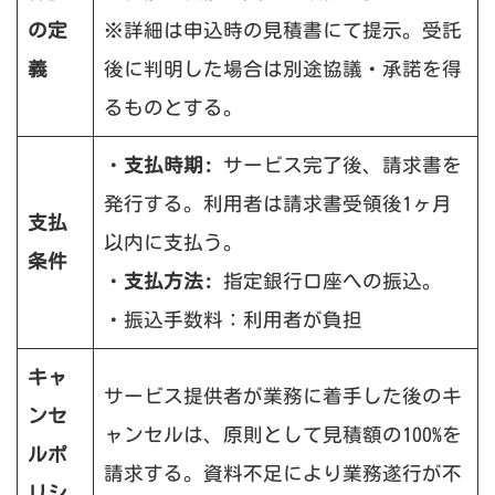
の定
※詳細は申込時の見積書にて提示。受託
義
後に判明した場合は別途協議・承諾を得
るものとする。
・
支払時期:
サービス完了後、請求書を
発行する。利用者は請求書受領後1ヶ月
支払
以内に支払う。
条件
・
支払方法:
指定銀行口座への振込。
・振込手数料：利用者が負担
キャ
サービス提供者が業務に着手した後のキ
ンセ
ャンセルは、原則として見積額の100%を
ルポ
請求する。資料不足により業務遂行が不
リシ